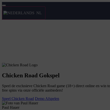
NL
Chicken Road Gokspel
Speel de exclusieve Chicken Road game (18+) direct online en win 
free spins via onze officiële aanbieders!
Speel Chicken Road
Demo Afspelen
Paul Hauer