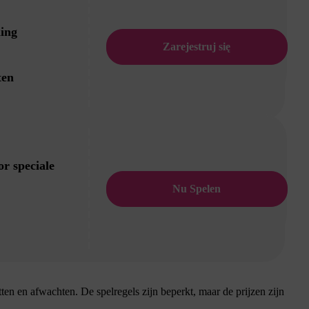
ing
Zarejestruj się
ten
or speciale
Nu Spelen
n en afwachten. De spelregels zijn beperkt, maar de prijzen zijn