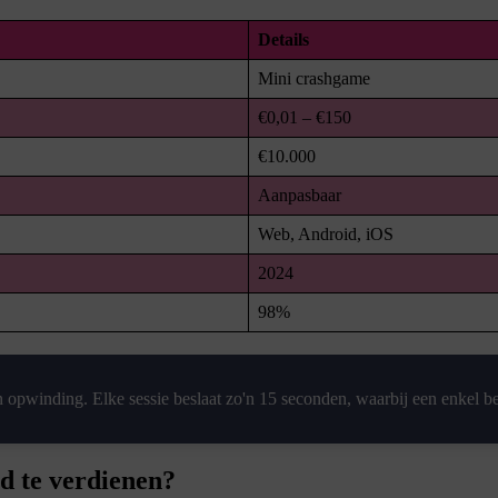
Details
Mini crashgame
€0,01 – €150
€10.000
Aanpasbaar
Web, Android, iOS
2024
98%
opwinding. Elke sessie beslaat zo'n 15 seconden, waarbij een enkel besl
d te verdienen?