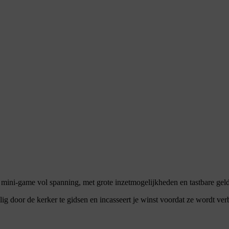
ini-game vol spanning, met grote inzetmogelijkheden en tastbare geld
ilig door de kerker te gidsen en incasseert je winst voordat ze wordt ver