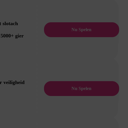
 slotach
Nu Spelen
 5000+ gier
 veiligheid
Nu Spelen