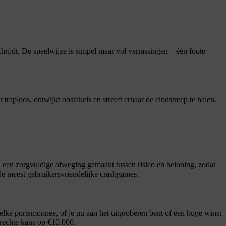
ijdt. De speelwijze is simpel maar vol verrassingen – één foute
traploos, ontwijkt obstakels en streeft ernaar de eindstreep te halen.
een zorgvuldige afweging gemaakt tussen risico en beloning, zodat
 de meest gebruikersvriendelijke crashgames.
 elke portemonnee, of je nu aan het uitproberen bent of een hoge winst
oprechte kans op €10.000.