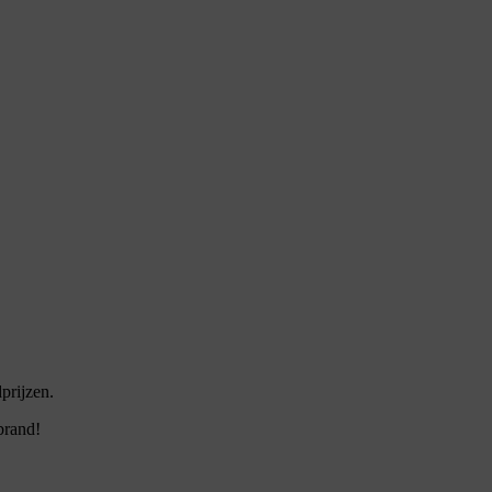
prijzen.
brand!