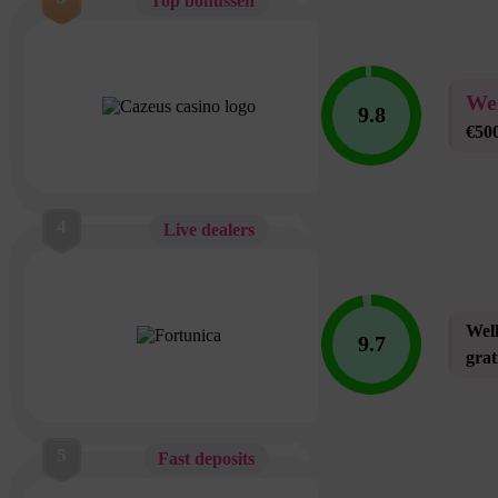
Top bonussen
We
9.8
€50
4
Live dealers
Wel
9.7
grat
5
Fast deposits