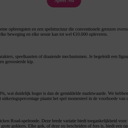
Speel Nu
e opbrengsten en een spelstructuur die conventionele grenzen overschr
t elke beweging en elke sessie kan tot wel €10.000 opleveren.
rakters, speelkaarten of draaiende mechanismen. Je begeleidt een figuur 
en geroosterde kip.
8%, wat duidelijk hoger is dan de gemiddelde marktwaarde. We hebben 
Dit uitkeringspercentage plaatst het spel momenteel in de voorhoede van
hicken Road-spelronde. Deze brede variatie biedt toegankelijkheid voor
ls grote gokkers. Elke gok, of deze nu bescheiden of fors is, biedt een 