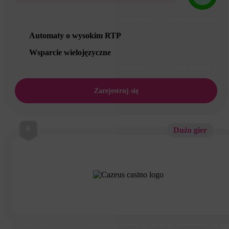
Automaty o wysokim RTP
Wsparcie wielojęzyczne
Zarejestruj się
6
Dużo gier