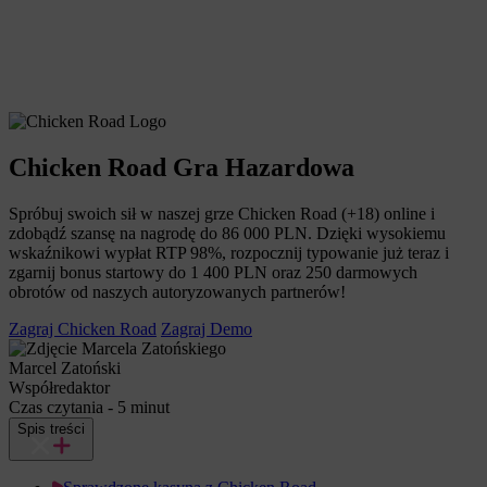
Chicken Road Gra Hazardowa
Spróbuj swoich sił w naszej grze Chicken Road (+18) online i
zdobądź szansę na nagrodę do 86 000 PLN. Dzięki wysokiemu
wskaźnikowi wypłat RTP 98%, rozpocznij typowanie już teraz i
zgarnij bonus startowy do 1 400 PLN oraz 250 darmowych
obrotów od naszych autoryzowanych partnerów!
Zagraj Chicken Road
Zagraj Demo
Marcel Zatoński
Współredaktor
Czas czytania - 5 minut
Spis treści