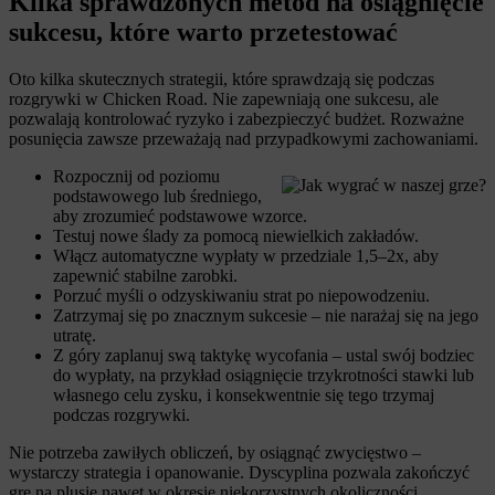
Kilka sprawdzonych metod na osiągnięcie
sukcesu, które warto przetestować
Oto kilka skutecznych strategii, które sprawdzają się podczas
rozgrywki w Chicken Road. Nie zapewniają one sukcesu, ale
pozwalają kontrolować ryzyko i zabezpieczyć budżet. Rozważne
posunięcia zawsze przeważają nad przypadkowymi zachowaniami.
Rozpocznij od poziomu
podstawowego lub średniego,
aby zrozumieć podstawowe wzorce.
Testuj nowe ślady za pomocą niewielkich zakładów.
Włącz automatyczne wypłaty w przedziale 1,5–2x, aby
zapewnić stabilne zarobki.
Porzuć myśli o odzyskiwaniu strat po niepowodzeniu.
Zatrzymaj się po znacznym sukcesie – nie narażaj się na jego
utratę.
Z góry zaplanuj swą taktykę wycofania – ustal swój bodziec
do wypłaty, na przykład osiągnięcie trzykrotności stawki lub
własnego celu zysku, i konsekwentnie się tego trzymaj
podczas rozgrywki.
Nie potrzeba zawiłych obliczeń, by osiągnąć zwycięstwo –
wystarczy strategia i opanowanie. Dyscyplina pozwala zakończyć
grę na plusie nawet w okresie niekorzystnych okoliczności.