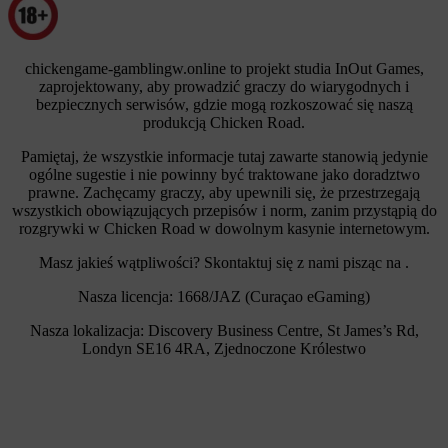
chickengame-gamblingw.online to projekt studia InOut Games,
zaprojektowany, aby prowadzić graczy do wiarygodnych i
bezpiecznych serwisów, gdzie mogą rozkoszować się naszą
produkcją Chicken Road.
Pamiętaj, że wszystkie informacje tutaj zawarte stanowią jedynie
ogólne sugestie i nie powinny być traktowane jako doradztwo
prawne. Zachęcamy graczy, aby upewnili się, że przestrzegają
wszystkich obowiązujących przepisów i norm, zanim przystąpią do
rozgrywki w Chicken Road w dowolnym kasynie internetowym.
Masz jakieś wątpliwości? Skontaktuj się z nami pisząc na .
Nasza licencja: 1668/JAZ (Curaçao eGaming)
Nasza lokalizacja: Discovery Business Centre, St James’s Rd,
Londyn SE16 4RA, Zjednoczone Królestwo