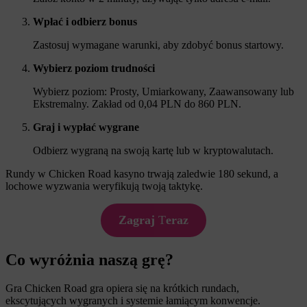
Wpłać i odbierz bonus
Zastosuj wymagane warunki, aby zdobyć bonus startowy.
Wybierz poziom trudności
Wybierz poziom: Prosty, Umiarkowany, Zaawansowany lub
Ekstremalny. Zakład od 0,04 PLN do 860 PLN.
Graj i wypłać wygrane
Odbierz wygraną na swoją kartę lub w kryptowalutach.
Rundy w Chicken Road kasyno trwają zaledwie 180 sekund, a
lochowe wyzwania weryfikują twoją taktykę.
Zagraj
T
eraz
Co wyróżnia naszą grę?
Gra Chicken Road gra opiera się na krótkich rundach,
ekscytujących wygranych i systemie łamiącym konwencje.