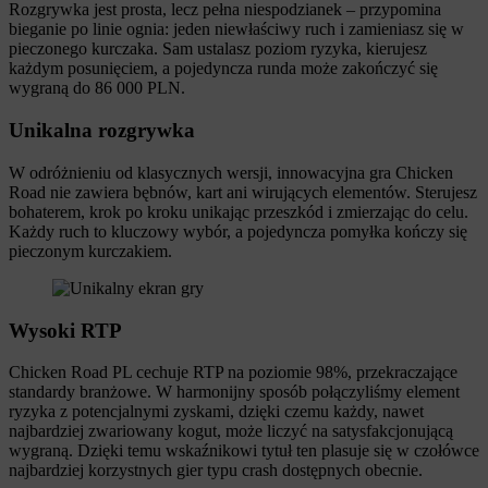
Rozgrywka jest prosta, lecz pełna niespodzianek – przypomina
bieganie po linie ognia: jeden niewłaściwy ruch i zamieniasz się w
pieczonego kurczaka. Sam ustalasz poziom ryzyka, kierujesz
każdym posunięciem, a pojedyncza runda może zakończyć się
wygraną do 86 000 PLN.
Unikalna rozgrywka
W odróżnieniu od klasycznych wersji, innowacyjna gra Chicken
Road nie zawiera bębnów, kart ani wirujących elementów. Sterujesz
bohaterem, krok po kroku unikając przeszkód i zmierzając do celu.
Każdy ruch to kluczowy wybór, a pojedyncza pomyłka kończy się
pieczonym kurczakiem.
Wysoki RTP
Chicken Road PL cechuje RTP na poziomie 98%, przekraczające
standardy branżowe. W harmonijny sposób połączyliśmy element
ryzyka z potencjalnymi zyskami, dzięki czemu każdy, nawet
najbardziej zwariowany kogut, może liczyć na satysfakcjonującą
wygraną. Dzięki temu wskaźnikowi tytuł ten plasuje się w czołówce
najbardziej korzystnych gier typu crash dostępnych obecnie.