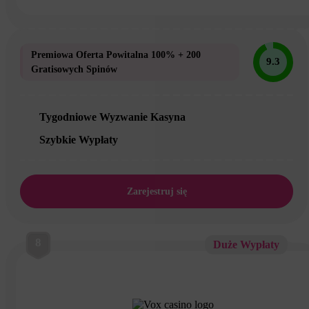
Premiowa Oferta Powitalna 100% + 200
9.3
Gratisowych Spinów
Tygodniowe Wyzwanie Kasyna
Szybkie Wypłaty
Zarejestruj się
8
Duże Wypłaty