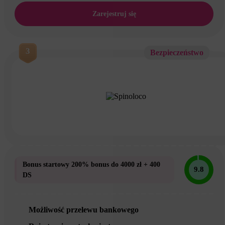
Zarejestruj się
3
Bezpieczeństwo
Bonus startowy 200% bonus do 4000 zł + 400
9.8
DS
Możliwość przelewu bankowego